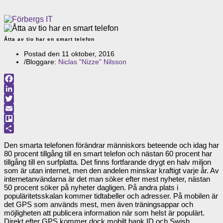
Åtta av tio har en smart telefon
Postad den
11 oktober, 2016
/
Bloggare:
Niclas "Nizze" Nilsson
Facebook
LinkedIn
Twitter
Email
Trello
Dela
Den smarta telefonen förändrar människors beteende och idag har
80 procent tillgång till en smart telefon och nästan 60 procent har
tillgång till en surfplatta. Det finns fortfarande drygt en halv miljon
som är utan internet, men den andelen minskar kraftigt varje år. Av
internetanvändarna är det man söker efter mest nyheter, nästan
50 procent söker på nyheter dagligen. På andra plats i
populäritetsskalan kommer tidtabeller och adresser. På mobilen är
det GPS som används mest, men även träningsappar och
möjligheten att publicera information när som helst är populärt.
Direkt efter GPS kommer dock mobilt bank ID och Swish.