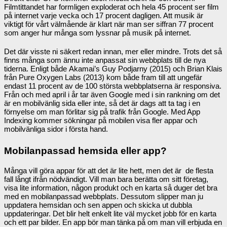
Filmtittandet har formligen exploderat och hela 45 procent ser film
på internet varje vecka och 17 procent dagligen. Att musik är
viktigt för vårt välmående är klart när man ser siffran 77 procent
som anger hur många som lyssnar på musik på internet.
Det där visste ni säkert redan innan, mer eller mindre. Trots det så
finns många som ännu inte anpassat sin webbplats till de nya
tiderna. Enligt både Akamai’s Guy Podjarny (2015) och Brian Klais
från Pure Oxygen Labs (2013) kom både fram till att ungefär
endast 11 procent av de 100 största webbplatserna är responsiva.
Från och med april i år tar även Google med i sin rankning om det
är en mobilvänlig sida eller inte, så det är dags att ta tag i en
förnyelse om man förlitar sig på trafik från Google. Med App
Indexing kommer sökningar på mobilen visa fler appar och
mobilvänliga sidor i första hand.
Mobilanpassad hemsida eller app?
Många vill göra appar för att det är lite hett, men det är de flesta
fall långt ifrån nödvändigt. Vill man bara berätta om sitt företag,
visa lite information, någon produkt och en karta så duger det bra
med en mobilanpassad webbplats. Dessutom slipper man ju
uppdatera hemsidan och sen appen och skicka ut dubbla
uppdateringar. Det blir helt enkelt lite väl mycket jobb för en karta
och ett par bilder. En app bör man tänka på om man vill erbjuda en