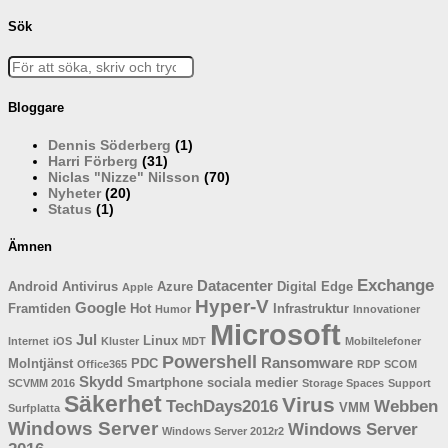
Sök
Bloggare
Dennis Söderberg
(1)
Harri Förberg
(31)
Niclas "Nizze" Nilsson
(70)
Nyheter
(20)
Status
(1)
Ämnen
Exchange
Datacenter
Android
Antivirus
Azure
Digital
Edge
Apple
Hyper-V
Google
Framtiden
Hot
Infrastruktur
Humor
Innovationer
Microsoft
Jul
Linux
Internet
iOS
Kluster
MDT
Mobiltelefoner
Powershell
Ransomware
Molntjänst
PDC
Office365
RDP
SCOM
Skydd
Smartphone
sociala medier
SCVMM 2016
Storage Spaces
Support
Säkerhet
Virus
TechDays2016
Webben
VMM
Surfplatta
Windows Server
Windows Server
Windows Server 2012r2