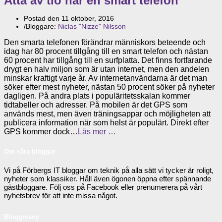
Åtta av tio har en smart telefon
Postad den
11 oktober, 2016
/
Bloggare:
Niclas "Nizze" Nilsson
Den smarta telefonen förändrar människors beteende och
idag har 80 procent tillgång till en smart telefon och nästan
60 procent har tillgång till en surfplatta. Det finns fortfarande
drygt en halv miljon som är utan internet, men den andelen
minskar kraftigt varje år. Av internetanvändarna är det man
söker efter mest nyheter, nästan 50 procent söker på nyheter
dagligen. På andra plats i populäritetsskalan kommer
tidtabeller och adresser. På mobilen är det GPS som
används mest, men även träningsappar och möjligheten att
publicera information när som helst är populärt. Direkt efter
GPS kommer dock…
Läs mer …
Om våra bloggar
Vi på Förbergs IT bloggar om teknik på alla sätt vi tycker är roligt,
nyheter som klassiker. Håll även ögonen öppna efter spännande
gästbloggare. Följ oss på Facebook eller prenumerera på vårt
nyhetsbrev för att inte missa något.
Bloggmeny