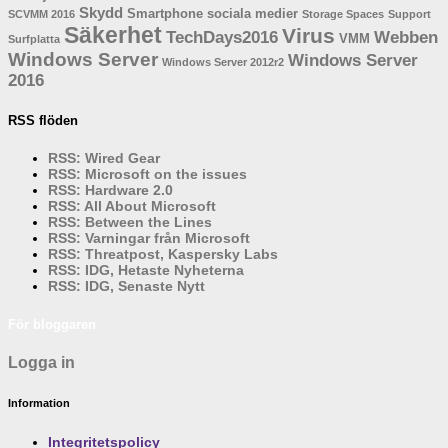
Skydd
Smartphone
sociala medier
SCVMM 2016
Storage Spaces
Support
Säkerhet
Virus
TechDays2016
Webben
VMM
Surfplatta
Windows Server
Windows Server
Windows Server 2012r2
2016
RSS flöden
RSS: Wired Gear
RSS: Microsoft on the issues
RSS: Hardware 2.0
RSS: All About Microsoft
RSS: Between the Lines
RSS: Varningar från Microsoft
RSS: Threatpost, Kaspersky Labs
RSS: IDG, Hetaste Nyheterna
RSS: IDG, Senaste Nytt
För bloggaren
Logga in
Information
Integritetspolicy