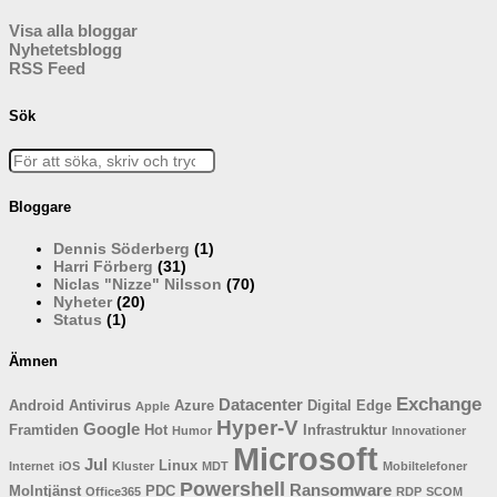
Visa alla bloggar
Nyhetetsblogg
RSS Feed
Sök
Bloggare
Dennis Söderberg
(1)
Harri Förberg
(31)
Niclas "Nizze" Nilsson
(70)
Nyheter
(20)
Status
(1)
Ämnen
Exchange
Datacenter
Android
Antivirus
Azure
Digital
Edge
Apple
Hyper-V
Google
Framtiden
Hot
Infrastruktur
Humor
Innovationer
Microsoft
Jul
Linux
Internet
iOS
Kluster
MDT
Mobiltelefoner
Powershell
Ransomware
Molntjänst
PDC
Office365
RDP
SCOM