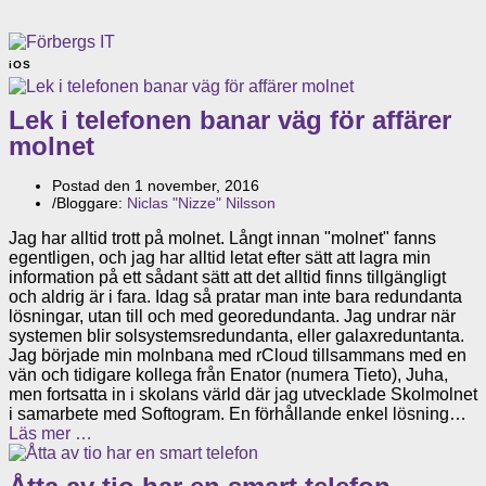
iOS
Lek i telefonen banar väg för affärer
molnet
Postad den
1 november, 2016
/
Bloggare:
Niclas "Nizze" Nilsson
Jag har alltid trott på molnet. Långt innan "molnet" fanns
egentligen, och jag har alltid letat efter sätt att lagra min
information på ett sådant sätt att det alltid finns tillgängligt
och aldrig är i fara. Idag så pratar man inte bara redundanta
lösningar, utan till och med georedundanta. Jag undrar när
systemen blir solsystemsredundanta, eller galaxreduntanta.
Jag började min molnbana med rCloud tillsammans med en
vän och tidigare kollega från Enator (numera Tieto), Juha,
men fortsatta in i skolans värld där jag utvecklade Skolmolnet
i samarbete med Softogram. En förhållande enkel lösning…
Läs mer …