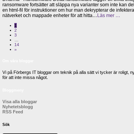
ransomware fortsätter att släppa nya varianter som inte kan dek
en html-fil för instruktioner om hur man dekrypterar de infekte
nätverket och mappade enheter för att hitta…
Läs mer …
1
2
3
…
14
»
Om våra bloggar
Vi på Förbergs IT bloggar om teknik på alla sätt vi tycker är rolig
för att inte missa något.
Bloggmeny
Visa alla bloggar
Nyhetetsblogg
RSS Feed
Sök