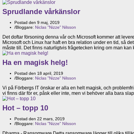
Sprudlande vårkänslor
Postad den
9 maj, 2019
/
Bloggare:
Niclas "Nizze" Nilsson
Det doftar försoning denna vår och Microsoft kommer att lever
Microsoft och Linux har haft en bra relation under en tid, så d
måste till. Det finns naturligtvis frågetecken kring om man kan
Ha en magisk helg!
Postad den
18 april, 2019
/
Bloggare:
Niclas "Nizze" Nilsson
Vi på Förbergs IT önskar er alla en helt magisk, och problemfri, h
vi finns där för er, påsk eller inte, men vi behöver alla bara 
Hot – topp 10
Postad den
22 mars, 2019
/
Bloggare:
Niclas "Nizze" Nilsson
Dharma - Ransomware Detta ransomware lägger till olika tillägg 