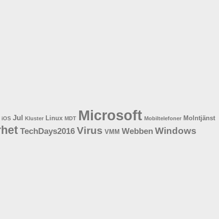
Microsoft
Jul
Linux
Molntjänst
iOS
Kluster
MDT
Mobiltelefoner
rhet
Virus
Windows
TechDays2016
Webben
VMM