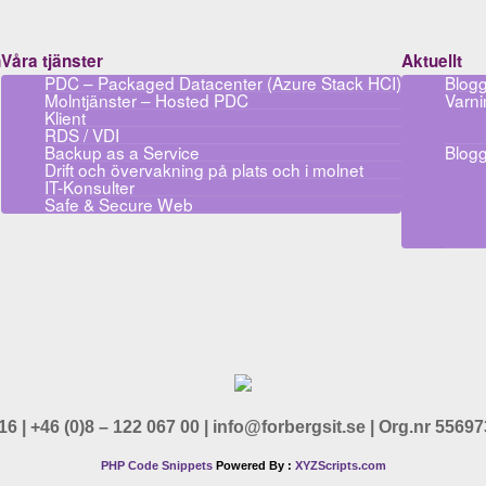
n
Våra tjänster
Aktuellt
PDC – Packaged Datacenter (Azure Stack HCI)
Blog
Molntjänster – Hosted PDC
Varni
Klient
RDS / VDI
Backup as a Service
Blogg
Drift och övervakning på plats och i molnet
IT-Konsulter
Safe & Secure Web
 | +46 (0)8 – 122 067 00 | info@forbergsit.se | Org.nr 55697
PHP Code Snippets
Powered By :
XYZScripts.com