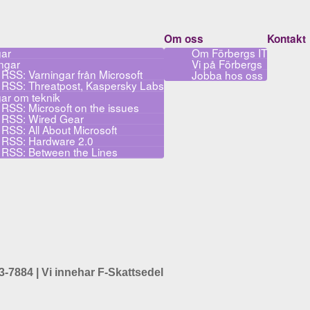
Om oss
Kontakt
gar
Om Förbergs IT
ngar
Vi på Förbergs
RSS: Varningar från Microsoft
Jobba hos oss
RSS: Threatpost, Kaspersky Labs
ar om teknik
RSS: Microsoft on the issues
RSS: Wired Gear
RSS: All About Microsoft
RSS: Hardware 2.0
RSS: Between the Lines
3-7884 | Vi innehar F-Skattsedel