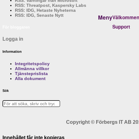
RSS: Varningar från Microsoft
RSS: Threatpost, Kaspersky Labs
RSS: IDG, Hetaste Nyheterna
RSS: IDG, Senaste Nytt
Meny
Välkomme
Support
För bloggaren
Logga in
Information
Integritetspolicy
Allmänna villkor
Tjänsteprislista
Alla dokument
Sök
Copyright © Förbergs IT AB 2016
Innehållet får inte kopieras