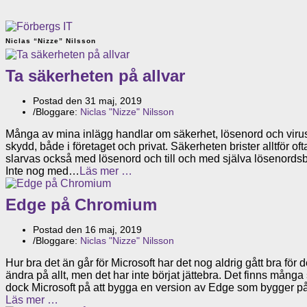
Niclas “Nizze” Nilsson
Ta säkerheten på allvar
Postad den
31 maj, 2019
/
Bloggare:
Niclas "Nizze" Nilsson
Många av mina inlägg handlar om säkerhet, lösenord och virussk
skydd, både i företaget och privat. Säkerheten brister alltför of
slarvas också med lösenord och till och med själva lösenordsbyt
Inte nog med…
Läs mer …
Edge på Chromium
Postad den
16 maj, 2019
/
Bloggare:
Niclas "Nizze" Nilsson
Hur bra det än går för Microsoft har det nog aldrig gått bra fö
ändra på allt, men det har inte börjat jättebra. Det finns många 
dock Microsoft på att bygga en version av Edge som bygger på 
Läs mer …