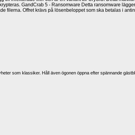
rypteras. GandCrab 5 - Ransomware Detta ransomware lägger till s
rade filerna. Offret krävs på lösenbeloppet som ska betalas i an
t, nyheter som klassiker. Håll även ögonen öppna efter spännande gäs