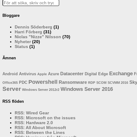
Bloggare
Dennis Söderberg
(1)
Harri Förberg
(31)
Niclas "Nizze" Nilsson
(70)
Nyheter
(20)
Status
(1)
Ämnen
Exchange
Datacenter
Android
Antivirus
Azure
Digital
Edge
F
Apple
Powershell
Ransomware
Sk
PDC
Office365
RDP
SCOM
SCVMM 2016
Server
Windows Server 2016
Windows Server 2012r2
RSS flöden
RSS: Wired Gear
RSS: Microsoft on the issues
RSS: Hardware 2.0
RSS: All About Microsoft
RSS: Between the Lines