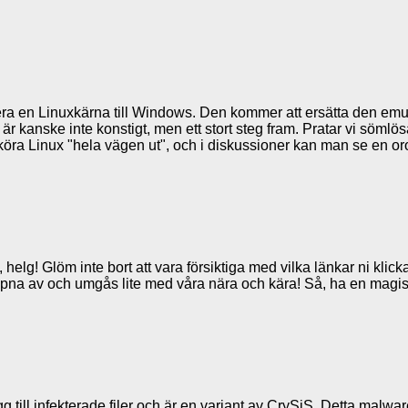
era en Linuxkärna till Windows. Den kommer att ersätta den emul
et är kanske inte konstigt, men ett stort steg fram. Pratar vi söm
 köra Linux "hela vägen ut", och i diskussioner kan man se en or
elg! Glöm inte bort att vara försiktiga med vilka länkar ni klickar 
slappna av och umgås lite med våra nära och kära! Så, ha en magis
till infekterade filer och är en variant av CrySiS. Detta malwar