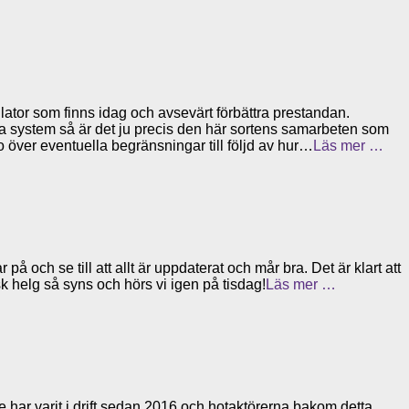
ator som finns idag och avsevärt förbättra prestandan.
lösa system så är det ju precis den här sortens samarbeten som
o över eventuella begränsningar till följd av hur…
Läs mer …
på och se till att allt är uppdaterat och mår bra. Det är klart att
k helg så syns och hörs vi igen på tisdag!
Läs mer …
e har varit i drift sedan 2016 och hotaktörerna bakom detta